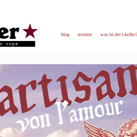
blog
termine
was ist der t-keller