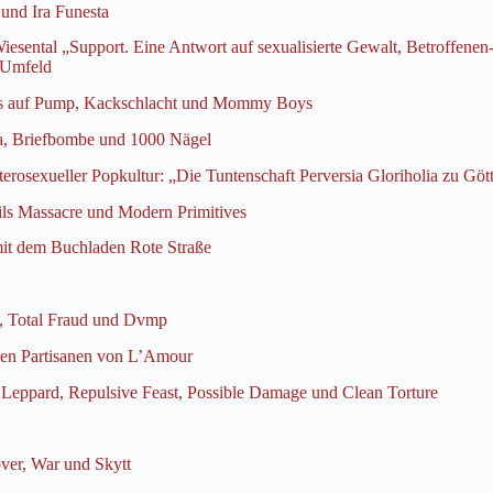
und Ira Funesta
iesental „Support. Eine Antwort auf sexualisierte Gewalt, Betroffenen
 Umfeld
ys auf Pump, Kackschlacht und Mommy Boys
a, Briefbombe und 1000 Nägel
rosexueller Popkultur: „Die Tuntenschaft Perversia Gloriholia zu Gött
ils Massacre und Modern Primitives
it dem Buchladen Rote Straße
i, Total Fraud und Dvmp
den Partisanen von L’Amour
Leppard, Repulsive Feast, Possible Damage und Clean Torture
ver, War und Skytt