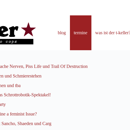
blog
termine
was ist der t-keller
che Nerven, Piss Life und Trail Of Destruction
len und Schmierestehen
hen und tba
 Schrottrobotik-Spektakel!
rty
ine a feminist Issue?
nt Sancho, Shaeden und Carg