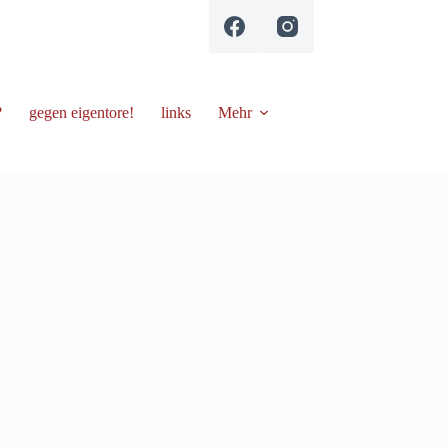
?
gegen eigentore!
links
Mehr