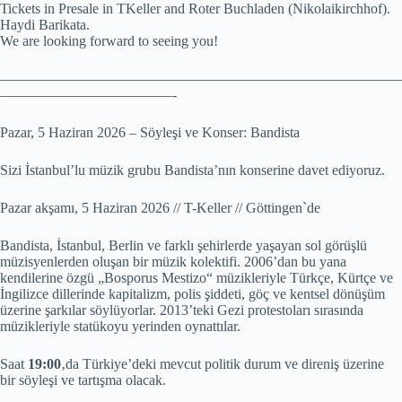
Tickets in Presale in TKeller and Roter Buchladen (Nikolaikirchhof).
Haydi Barikata.
We are looking forward to seeing you!
————————————————————————————
————————————-
Pazar, 5 Haziran 2026 – Söyleşi ve Konser: Bandista
Sizi İstanbul’lu müzik grubu Bandista’nın konserine davet ediyoruz.
Pazar akşamı, 5 Haziran 2026 // T-Keller // Göttingen`de
Bandista, İstanbul, Berlin ve farklı şehirlerde yaşayan sol görüşlü
müzisyenlerden oluşan bir müzik kolektifi. 2006’dan bu yana
kendilerine özgü „Bosporus Mestizo“ müzikleriyle Türkçe, Kürtçe ve
İngilizce dillerinde kapitalizm, polis şiddeti, göç ve kentsel dönüşüm
üzerine şarkılar söylüyorlar. 2013’teki Gezi protestoları sırasında
müzikleriyle statükoyu yerinden oynattılar.
Saat
19:00
‚da Türkiye’deki mevcut politik durum ve direniş üzerine
bir söyleşi ve tartışma olacak.