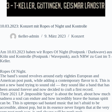
10.03.2023: Konzert mit Ropes of Night und Kontrolle
tkeller-admin
9. März 2023
Konzert
Am 10.03.2023 haben wir Ropes Of Night (Postpunk / Darkwave) aus
Köln und Kontrolle (Postpunk / Wavepunk), auch NRW zu Gast im T-
Keller.
Ropes Of Night.
The band’s sound revolves around early eighties European and
American post punk, while adding a contemporary flavor to it. This is
not a new band trying to sound old — they sound like a band that has
been around forever and now decided to craft a first record.
Their 2021 LP ‚Impossible Space‘ is about the heart, about how much
sadness a soul can endure and how incredibly brave the human spirit
can be. This is uptempo sad bastard music that isn’t afraid to be
accessible, almost pop, but in its essence never forgets that at the very
core post punk was, is and always will be punk rock.