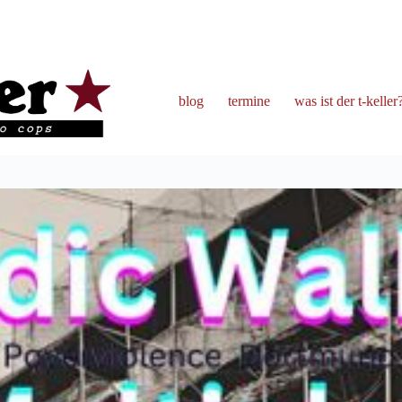
blog
termine
was ist der t-keller