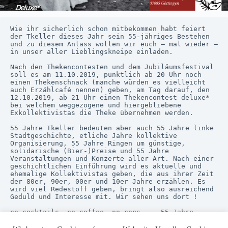
Wie ihr sicherlich schon mitbekommen habt feiert 
der Tkeller dieses Jahr sein 55-jähriges Bestehen 
und zu diesem Anlass wollen wir euch – mal wieder – 
in unser aller Lieblingskneipe einladen. 
Nach den Thekencontesten und dem Jubiläumsfestival 
soll es am 11.10.2019, pünktlich ab 20 Uhr noch 
einen Thekenschnack (manche würden es vielleicht 
auch Erzählcafé nennen) geben, am Tag darauf, den 
12.10.2019, ab 21 Uhr einen Thekencontest deluxe* 
bei welchem weggezogene und hiergebliebene 
Exkollektivistas die Theke übernehmen werden. 
55 Jahre Tkeller bedeuten aber auch 55 Jahre linke 
Stadtgeschichte, etliche Jahre kollektive 
Organisierung, 55 Jahre Ringen um günstige, 
solidarische (Bier-)Preise und 55 Jahre 
Veranstaltungen und Konzerte aller Art. Nach einer 
geschichtlichen Einführung wird es aktuelle und 
ehemalige Kollektivistas geben, die aus ihrer Zeit 
der 80er, 90er, 00er und 10er Jahre erzählen. Es 
wird viel Redestoff geben, bringt also ausreichend 
Geduld und Interesse mit. Wir sehen uns dort ! 
no cocktails. no coffee. no cops.  - 55 Jahre 
Tkeller. 55 Jahre Thekenschnack.