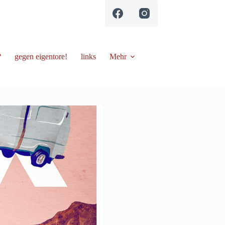
?
gegen eigentore!
links
Mehr