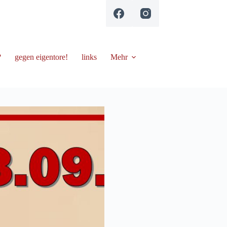
?
gegen eigentore!
links
Mehr