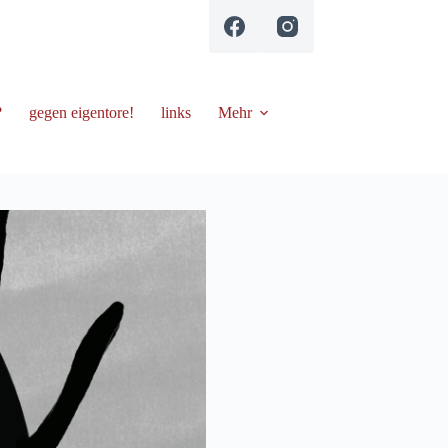
?
gegen eigentore!
links
Mehr