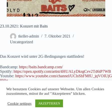
23.10.2021: Konzert mit Baits
tkeller-admin
7. Oktober 2021
Uncategorized
Das Konzert wird unter 2G-Bedingungen stattfinden!
Bandcamp:
https://baits.bandcamp.com/
Spotify:
https://open.spotify.com/artist/4HUALyDksgCev2Td6iP7WB
Youtube:
https://www.youtube.com/channel/UClsShFMfU_jqVOIUjG
8li0g
Web:
baitsmusic.com
Wir benutzen Cookies auf unserer Webseite. Um allen Cookies
zuzustimmen, müsst ihr auf "Akzeptieren" klicken.
Cookie settings
AKZEPTIEREN
Impressum
Datenschutz