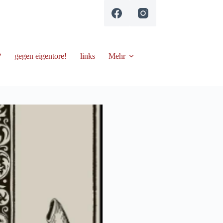
?
gegen eigentore!
links
Mehr