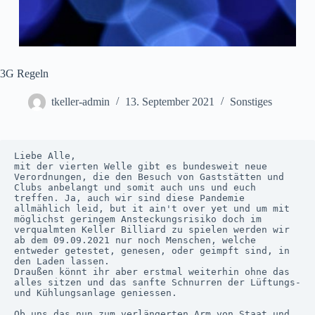
3G Regeln
tkeller-admin
13. September 2021
Sonstiges
Liebe Alle,

mit der vierten Welle gibt es bundesweit neue 
Verordnungen, die den Besuch von Gaststätten und 
Clubs anbelangt und somit auch uns und euch 
treffen. Ja, auch wir sind diese Pandemie 
allmählich leid, but it ain't over yet und um mit 
möglichst geringem Ansteckungsrisiko doch im 
verqualmten Keller Billiard zu spielen werden wir 
ab dem 09.09.2021 nur noch Menschen, welche 
entweder getestet, genesen, oder geimpft sind, in 
den Laden lassen.

Draußen könnt ihr aber erstmal weiterhin ohne das 
alles sitzen und das sanfte Schnurren der Lüftungs- 
und Kühlungsanlage geniessen.

Ob uns das nun zum verlängerten Arm von Staat und 