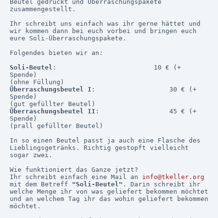
Beutel gedruckt und Überraschungspakete 
zusammengestellt.

Ihr schreibt uns einfach was ihr gerne hättet und 
wir kommen dann bei euch vorbei und bringen euch 
eure Soli-Überraschungspakete.

Folgendes bieten wir an:

Soli-Beutel
:		                 10 € (+ 
Spende)

Überraschungsbeutel I
:                   30 € (+ 
Spende)

Überraschungsbeutel II
:                  45 € (+ 
Spende)

(prall gefüllter Beutel)

In so einen Beutel passt ja auch eine Flasche des 
Lieblingsgetränks. Richtig gestopft vielleicht 
sogar zwei.

Wie funktioniert das Ganze jetzt?

Ihr schreibt einfach eine Mail an 
info@tkeller.org
mit dem Betreff 
"Soli-Beutel"
. Darin schreibt ihr 
welche Menge ihr von was geliefert bekommen möchtet 
und an welchem Tag ihr das wohin geliefert bekommen 
möchtet.
