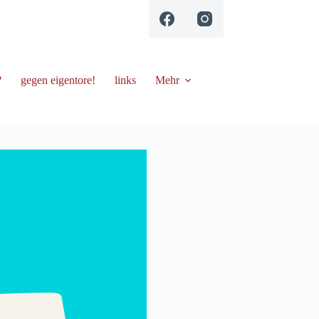
?
gegen eigentore!
links
Mehr