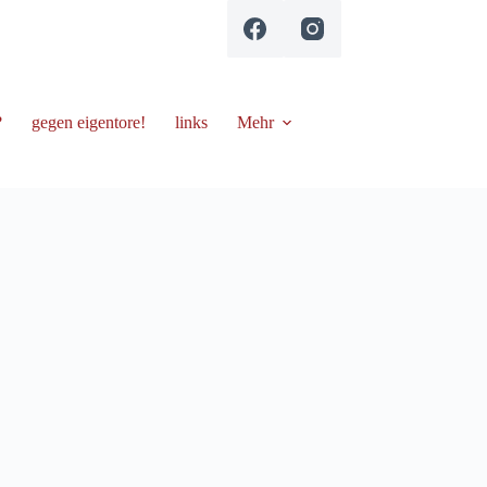
?
gegen eigentore!
links
Mehr