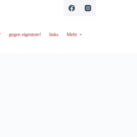
?
gegen eigentore!
links
Mehr