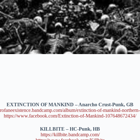
EXTINCTION OF MANKIND – Anarcho Crust-Punk, GB
rofaneexistence.bandcamp.c
om/album/
extinction-of-mankind-north
ern
https://www.facebook.com/
Extinction-of-Mankind-10764
8672434/
KILLBITE – HC-Punk, HB
https://
killbite.bandcamp.com/