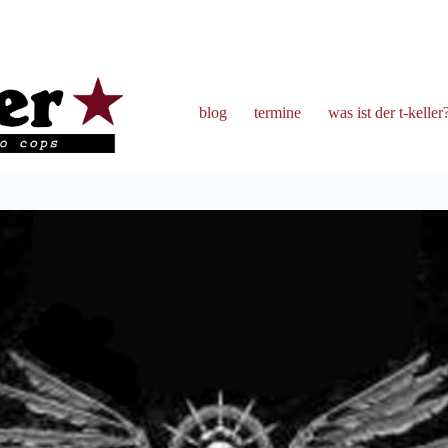
blog
termine
was ist der t-keller