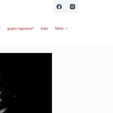
?
gegen eigentore!
links
Mehr