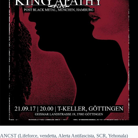
ANCST (Lifeforce, vendetta, Alerta Antifascista, SCR, Yehonala)